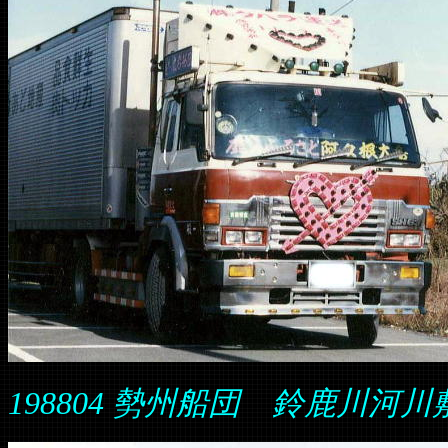
198804 勢州船団 鈴鹿川