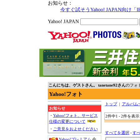
お知らせ：
今すぐ試そうYahoo! JAPAN向け「
Yahoo! JAPAN
こんにちは、ゲストさん。
tanetane92さん
のフォ
Yahoo!フォト
トップ
|
アルバム
お知らせ
・
Yahoo!フォト、サービス
2件中1 - 2件を表示
仕様の変更について
・
ご意見をおよせください
すべてを選択
-
す
Yahoo!プレミアム
会