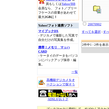
員もしくは
Yahoo!BB
会員なら、 フォト／ブリー
フケースの容量があわせて
最大
2GBに！
20070902
Yahoo!フォト連携ソフト
マイブックDX
すべてを選択
-
す
- デジカメで撮影した写真で
自分だけの写真集を作成。
2件中1 - 2件を表示
携帯！メモリ マッハ
CARD
- ケータイのデータをパソコ
ンにバックアップ保存・編
集。
一覧
高機能デジカメをオ
ークションで探そう
ADSLがおトク
ブックマークに登録して、すばやくアクセ